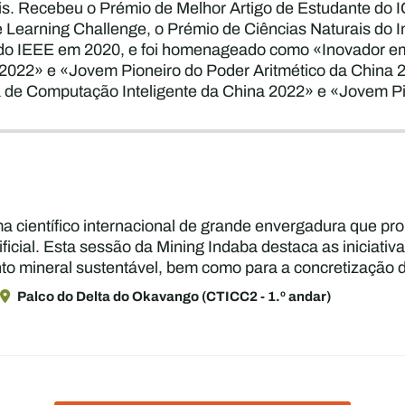
is. Recebeu o Prémio de Melhor Artigo de Estudante do 
arning Challenge, o Prémio de Ciências Naturais do Insti
o do IEEE em 2020, e foi homenageado como «Inovador e
a 2022» e «Jovem Pioneiro do Poder Aritmético da China 
a de Computação Inteligente da China 2022» e «Jovem Pi
a científico internacional de grande envergadura que p
tificial. Esta sessão da Mining Indaba destaca as inicia
ento mineral sustentável, bem como para a concretizaç
Palco do Delta do Okavango (CTICC2 - 1.º andar)