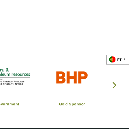
PT
overnment
Gold Sponsor