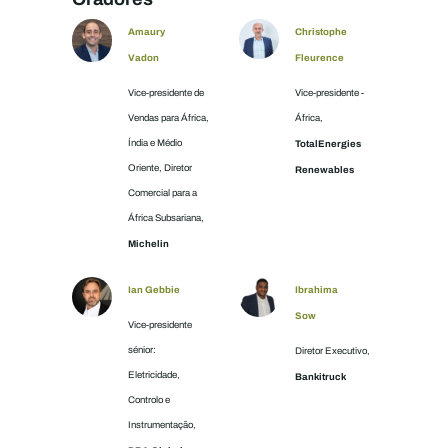
Amaury
Christophe
Vadon
Fleurence
Vice-presidente de
Vice-presidente -
Vendas para África,
África,
Índia e Médio
TotalEnergies
Oriente, Diretor
Renewables
Comercial para a
África Subsariana,
Michelin
Ian Gebbie
Ibrahima
Sow
Vice-presidente
sénior:
Diretor Executivo,
Eletricidade,
Bankitruck
Controlo e
Instrumentação,