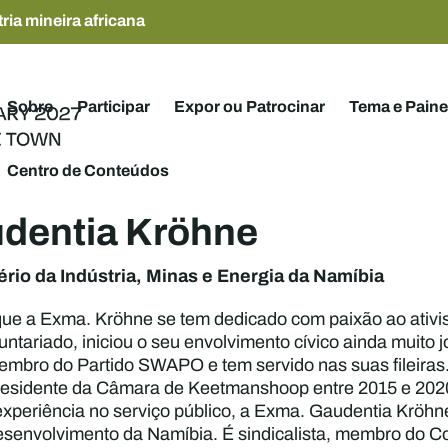
ria mineira africana
Sobre
Participar
Expor ou Patrocinar
Tema e Paine
Centro de Conteúdos
dentia Kröhne
ério da Indústria, Minas e Energia da Namíbia
ue a Exma. Kröhne se tem dedicado com paixão ao ativism
luntariado, iniciou o seu envolvimento cívico ainda muito
mbro do Partido SWAPO e tem servido nas suas fileiras
Presidente da Câmara de Keetmanshoop entre 2015 e 202
experiência no serviço público, a Exma. Gaudentia Kröh
esenvolvimento da Namíbia. É sindicalista, membro do C