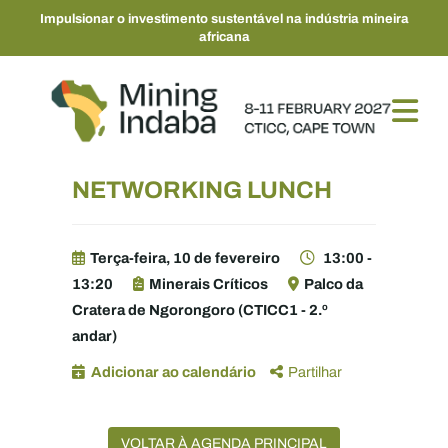
Impulsionar o investimento sustentável na indústria mineira
africana
NETWORKING LUNCH
Terça-feira, 10 de fevereiro
13:00 -
13:20
Minerais Críticos
Palco da
Cratera de Ngorongoro (CTICC1 - 2.º
andar)
Adicionar ao calendário
Partilhar
VOLTAR À AGENDA PRINCIPAL