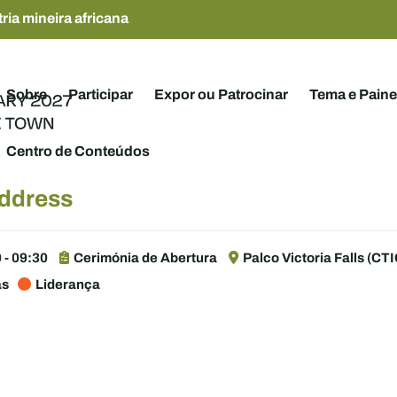
ria mineira africana
Sobre
Participar
Expor ou Patrocinar
Tema e Paine
Centro de Conteúdos
Address
 - 09:30
Cerimónia de Abertura
Palco Victoria Falls (CTI
as
Liderança