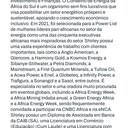
Investimento e Finanças. O Conselho de Energia da
África do Sul é um organismo sem fins lucrativos que
visa possibilitar um setor energético próspero e
sustentável, apoiando o crescimento económico
inclusivo. Em 2021, foi selecionada para a Power List
de mulheres líderes pan-africanas no setor da
energia como uma das cinquenta executivas
africanas mais inspiradoras do setor. Shirley possui
uma vasta experiência de trabalho com clientes
importantes, tais como a Anglo American, a
Glencore, a Harmony Gold, a Kosmos Energy, a
Sibanye-Stillwater, a Petra Diamonds, a
Mainstream, a First Quantum Minerals, a Tullow Oil,
a Acwa Power, a Enel, a Globeleq, a Infinity Power, a
Trafigura, a Sonangol e a Sasol, entre outros. É
especialista no setor e uma oradora muito procurada
em eventos globais, incluindo a Africa Energy Week,
a Africa Mining Indaba anual, a Green Energy Africa
e a Africa Energy Week, sendo frequentemente
convidada a participar na CNBC Africa e na eNCA.
Shirley possui um Diploma de Associada em Banca
da CAIB (SA), uma Licenciatura em Comércio
(Educação) (Cum Laude) e uma Licenciatura com