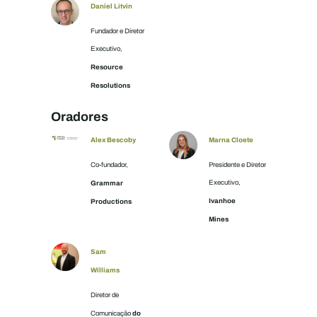
Daniel Litvin
Fundador e Diretor
Executivo,
Resource
Resolutions
Oradores
Alex Bescoby
Marna Cloete
Co-fundador,
Presidente e Diretor
Grammar
Executivo,
Ivanhoe
Productions
Mines
Sam
Williams
Diretor de
do
Comunicação