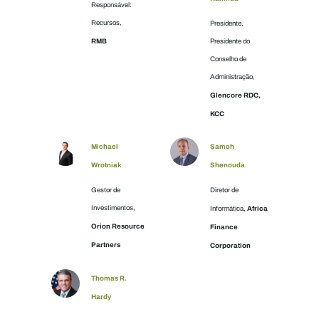
Responsável:
Recursos,
Presidente,
RMB
Presidente do
Conselho de
Administração,
Glencore RDC,
KCC
Michael
Sameh
Wrotniak
Shenouda
Gestor de
Diretor de
Investimentos,
Africa
Informática,
Orion Resource
Finance
Partners
Corporation
Thomas R.
Hardy