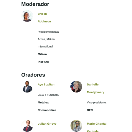
Moderador
British
Robinson
Presidente para a
África, Milken
International,
Milken
Institute
Oradores
Ayo Sopitan
Danielle
Montgomery
CEO e Fundador,
Metalex
Vice-presidente,
Commodities
DFC
Julian Grieve
Marie-Chantal
Kaninda