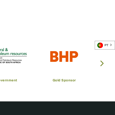
PT
overnment
Gold Sponsor