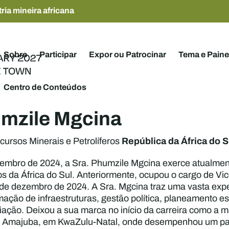
ria mineira africana
Sobre
Participar
Expor ou Patrocinar
Tema e Paine
Centro de Conteúdos
mzile Mgcina
República da África do S
cursos Minerais e Petrolíferos
mbro de 2024, a Sra. Phumzile Mgcina exerce atualment
ros da África do Sul. Anteriormente, ocupou o cargo de Vi
 de dezembro de 2024. A Sra. Mgcina traz uma vasta expe
rmação de infraestruturas, gestão política, planeamento es
iação. Deixou a sua marca no início da carreira como a 
 de Amajuba, em KwaZulu-Natal, onde desempenhou um pa