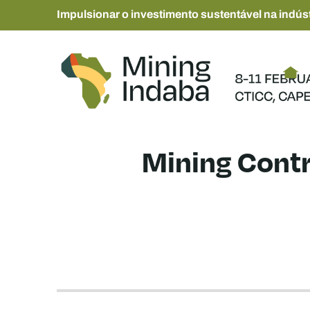
Impulsionar o investimento sustentável na indúst
Mining Contr