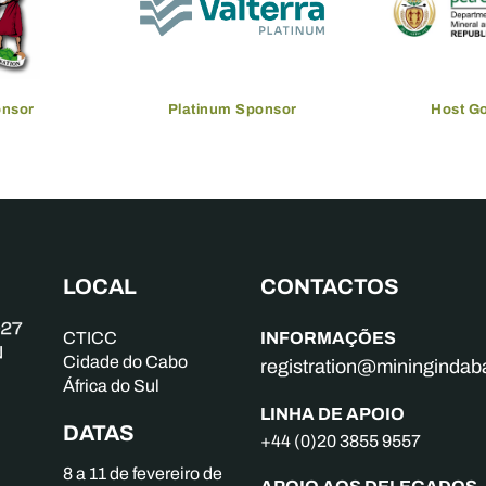
onsor
Platinum Sponsor
Host G
LOCAL
CONTACTOS
INFORMAÇÕES
CTICC
Cidade do Cabo
registration@mininginda
África do Sul
LINHA DE APOIO
DATAS
+44 (0)20 3855 9557
8 a 11 de fevereiro de