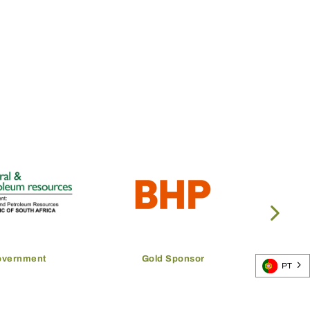
overnment
Gold Sponsor
PT