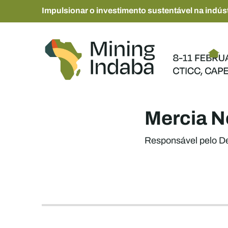
Impulsionar o investimento sustentável na indúst
Mercia N
Responsável pelo D