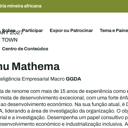
ria mineira africana
Sobre
Participar
Expor ou Patrocinar
Tema e Paine
Centro de Conteúdos
hu Mathema
GGDA
nteligência Empresarial Macro
a de renome com mais de 15 anos de experiência como e
mista de desenvolvimento excecional, com uma forte ênf
o desenvolvimento económico. Na sua função atual, é D
, liderando a área de investigação da organização. O obj
rial e a investigação. Desempenha um papel consultivo p
senvolvimento económico e industrialização inclusiva. An