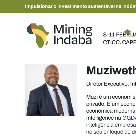
Impulsionar o investimento sustentável na indúst
Muziwet
Diretor Executivo: I
Muzi é um economist
privado. É um econo
económica moderna a
Intelligence na GGDA
inteligência empresa
no seu enfoque de de