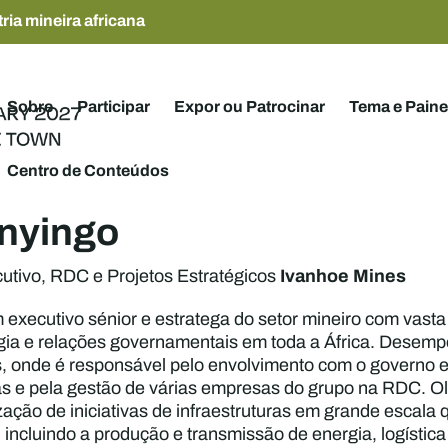
ria mineira africana
Sobre
Participar
Expor ou Patrocinar
Tema e Paine
Centro de Conteúdos
inyingo
Ivanhoe Mines
utivo, RDC e Projetos Estratégicos
m executivo sénior e estratega do setor mineiro com vas
rgia e relações governamentais em toda a África. Desem
, onde é responsável pelo envolvimento com o governo e
as e pela gestão de várias empresas do grupo na RDC. Ol
ação de iniciativas de infraestruturas em grande escal
, incluindo a produção e transmissão de energia, logístic