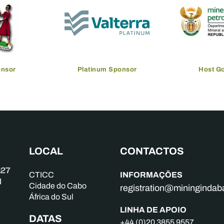
onsor
Platinum Sponsor
Host G
LOCAL
CONTACTOS
INFORMAÇÕES
CTICC
Cidade do Cabo
registration@mininginda
África do Sul
LINHA DE APOIO
DATAS
+44 (0)20 3855 9557