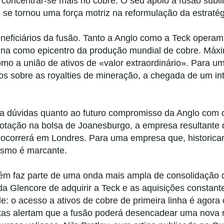
concentrar-se mais no cobre. O seu apoio à fusão subli
, se tornou uma força motriz na reformulação da estratég
eficiários da fusão. Tanto a Anglo como a Teck operam at
ina como epicentro da produção mundial de cobre. Máxi
o a união de ativos de «valor extraordinário». Para um
cos sobre as royalties de mineração, a chegada de um in
enta dúvidas quanto ao futuro compromisso da Anglo com
otação na bolsa de Joanesburgo, a empresa resultante 
 ocorrerá em Londres. Para uma empresa que, historica
lismo é marcante.
ém faz parte de uma onda mais ampla de consolidação qu
da Glencore de adquirir a Teck e as aquisições constante
 o acesso a ativos de cobre de primeira linha é agora 
tas alertam que a fusão poderá desencadear uma nova r