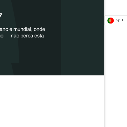
7
PT
cano e mundial, onde
mo — não perca esta