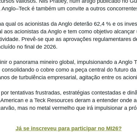
cursos valiosos.
Nils Pratley, num artigo publicado no G
a Anglo–Teck é também um convite a outros concorrente
a qual os acionistas da Anglo deterão 62,4 % e os inves
l aos acionistas da Anglo e tem como objetivo alcança
atividade. Prevê-se que as aprovações regulamentares 
cluído no final de 2026.
finir o panorama mineiro global, impulsionando a Anglo 
 consolidando o cobre como a peça central do futuro da 
anos de turbulência empresarial, agitação entre os acion
por tentativas frustradas, estratégias contestadas e d
American e a Teck Resources deram a entender onde ac
carvão, mas no metal vermelho que irá impulsionar a próx
Já se inscreveu para participar no MI26?