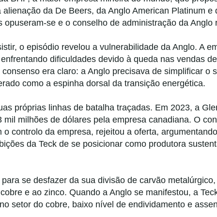
 a alienação da De Beers, da Anglo American Platinum 
as opuseram-se e o conselho de administração da Anglo r
tir, o episódio revelou a vulnerabilidade da Anglo. A 
a enfrentando dificuldades devido à queda nas vendas de
O consenso era claro: a Anglo precisava de simplificar o 
erado como a espinha dorsal da transição energética.
uas próprias linhas de batalha traçadas. Em 2023, a Gle
23 mil milhões de dólares pela empresa canadiana. O co
m o controlo da empresa, rejeitou a oferta, argumentan
bições da Teck de se posicionar como produtora sustentá
 para se desfazer da sua divisão de carvão metalúrgico
obre e ao zinco. Quando a Anglo se manifestou, a Teck
 no setor do cobre, baixo nível de endividamento e asse