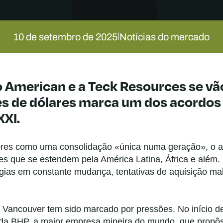
10 de setembro de 2025
Notícias do mercado
|
o American e a Teck Resources se v
ões de dólares marca um dos acordo
XXI.
dores como uma consolidação «única numa geração», o 
s que se estendem pela América Latina, África e além. 
égias em constante mudança, tentativas de aquisição ma
 Vancouver tem sido marcado por pressões. No início d
rte da BHP, a maior empresa mineira do mundo, que propô