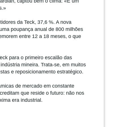
uardian, captou bem o clima: «É um
s.»
tidores da Teck, 37,6 %. A nova
r uma poupança anual de 800 milhões
demorem entre 12 a 18 meses, o que
Teck para o primeiro escalão das
indústria mineira. Trata-se, em muitos
istas e reposicionamento estratégico.
inâmicas de mercado em constante
reditam que reside o futuro: não nos
ima era industrial.