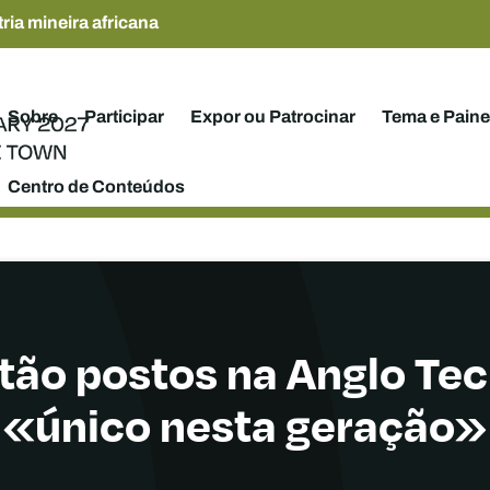
ria mineira africana
Sobre
Participar
Expor ou Patrocinar
Tema e Paine
Centro de Conteúdos
stão postos na Anglo Te
«único nesta geração»