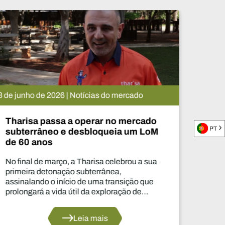
05 de novembro de 2025 | Notícias d
ado
Diário Digital - Ben Magara, 
PT
LoM
Exxaro Resources
sua
Nesta conversa exclusiva com Ben
CEO da Exxaro Resources, a nossa
ue
de Produto, Laura Nicholson, abord
crescimento da Exxaro e a sua diver
elo
para o manganês e as energias ren
Leia mais