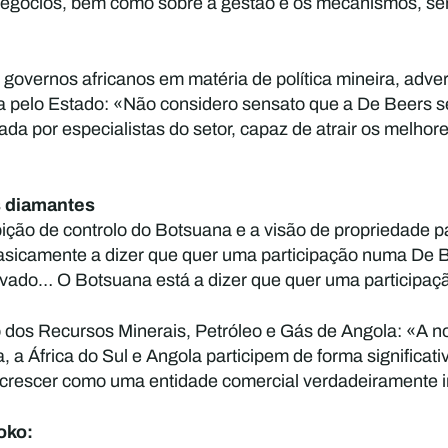
gócios, bem como sobre a gestão e os mecanismos, será 
 governos africanos em matéria de política mineira, adve
a pelo Estado: «Não considero sensato que a De Beers s
da por especialistas do setor, capaz de atrair os melhore
s diamantes
ição de controlo do Botsuana e a visão de propriedade p
asicamente a dizer que quer uma participação numa De B
privado… O Botsuana está a dizer que quer uma participa
o dos Recursos Minerais, Petróleo e Gás de Angola: «A 
, a África do Sul e Angola participem de forma significa
crescer como uma entidade comercial verdadeiramente i
oko: