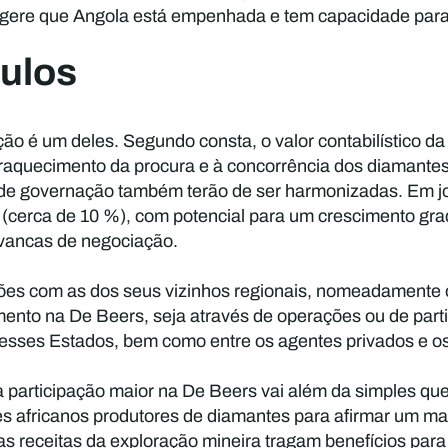
ugere que Angola está empenhada e tem capacidade para
culos
ção é um deles. Segundo consta, o valor contabilístico da
raquecimento da procura e à concorrência dos diamantes 
 de governação também terão de ser harmonizadas. Em joi
(cerca de 10 %), com potencial para um crescimento gra
vancas de negociação.
ções com as dos seus vizinhos regionais, nomeadamente 
ento na De Beers, seja através de operações ou de parti
e esses Estados, bem como entre os agentes privados e os
a participação maior na De Beers vai além da simples qu
es africanos produtores de diamantes para afirmar um mai
 as receitas da exploração mineira tragam benefícios par