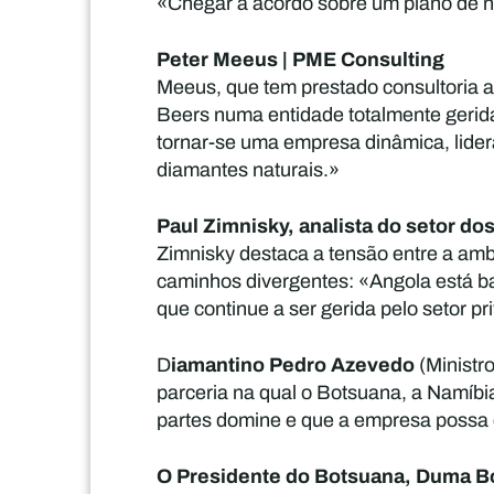
«Chegar a acordo sobre um plano de ne
Peter Meeus | PME Consulting
Meeus, que tem prestado consultoria a
Beers numa entidade totalmente gerid
tornar-se uma empresa dinâmica, lidera
diamantes naturais.»
Paul Zimnisky, analista do setor do
Zimnisky destaca a tensão entre a amb
caminhos divergentes: «Angola está b
que continue a ser gerida pelo setor 
iamantino Pedro Azevedo
D
(Ministr
parceria na qual o Botsuana, a Namíbia
partes domine e que a empresa possa 
O Presidente do Botsuana, Duma B