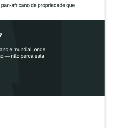
 pan-africano de propriedade que
7
cano e mundial, onde
mo — não perca esta