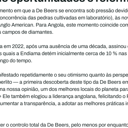
mento em que a De Beers se encontra sob pressão devid
ncorrência das pedras cultivadas em laboratório), às no
a Anglo American. Para Angola, este momento coincide com
 campos de diamantes.
a em 2022, após uma ausência de uma década, assinou c
 quais a Endiama detém inicialmente cerca de 10 % nas n
ongo do tempo.
festado repetidamente o seu otimismo quanto às perspet
rlito — a primeira descoberta deste tipo da De Beers e
a nossa opinião, um dos melhores locais do planeta par
» Ele também elogiou a liderança angolana, felicitando o
mentar a transparência, a adotar as melhores práticas i
ter o controlo total da De Beers, pelo menos por enquan