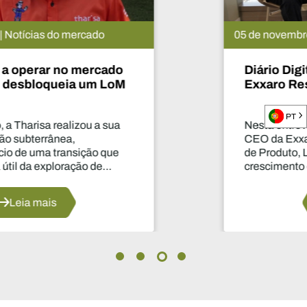
05 de novembro de 2025 | Notícias do mercad
Diário Digital - Ben Magara, CEO da
Exxaro Resources
PT
Nesta entrevista exclusiva com Ben Magara
CEO da Exxaro Resources, a nossa Diretor
de Produto, Laura Nicholson, aborda o
crescimento da Exxaro e a sua diversificaçã
para o manganês e as energias renováveis.
Leia mais