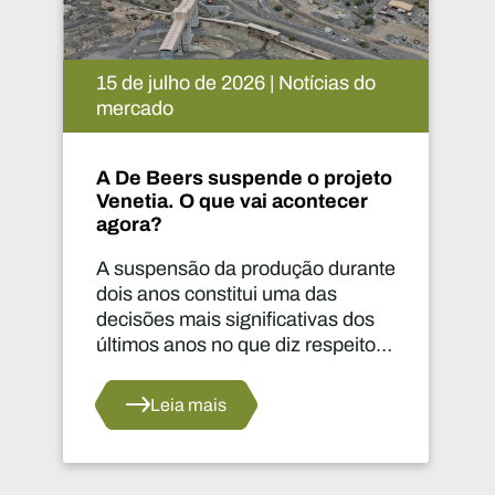
14 de julho de 2026 | Notícias do
mercado
A Implats aproxima as
comunidades de Phokeng
e
As infraestruturas podem
transformar vidas muito para além
da zona da mina.
Leia mais