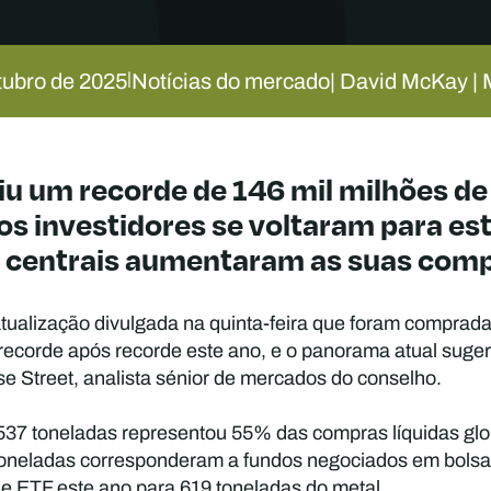
tubro de 2025
Notícias do mercado
| David McKay |
|
iu um recorde de 146 mil milhões de
os investidores se voltaram para est
 centrais aumentaram as suas comp
ualização divulgada na quinta-feira que foram comprada
 recorde após recorde este ano, e o panorama atual sug
se Street, analista sénior de mercados do conselho.
 537 toneladas representou 55% das compras líquidas glob
 toneladas corresponderam a fundos negociados em bolsa 
 de ETF este ano para 619 toneladas do metal.