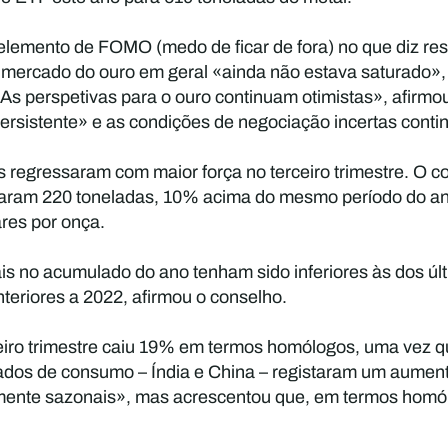
lemento de FOMO (medo de ficar de fora) no que diz resp
o mercado do ouro em geral «ainda não estava saturado»,
«As perspetivas para o ouro continuam otimistas», afirm
a persistente» e as condições de negociação incertas con
 regressaram com maior força no terceiro trimestre. O c
otalizaram 220 toneladas, 10% acima do mesmo período do 
ares por onça.
 no acumulado do ano tenham sido inferiores às dos últi
teriores a 2022, afirmou o conselho.
rceiro trimestre caiu 19% em termos homólogos, uma vez 
ados de consumo – Índia e China – registaram um aumento
ialmente sazonais», mas acrescentou que, em termos ho