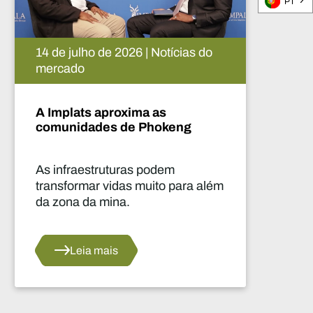
PT
05 de agosto de 2026 | Notícias do
mercado
A inteligência artificial e o
futuro da indústria mineira
africana
Este relatório destaca as
inovações no domínio da
inteligência artificial (IA) e dos
megadados, bem como as suas
aplicações no setor mineiro
africano.
Leia mais