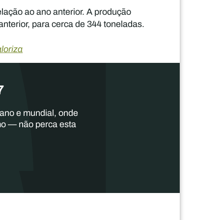
elação ao ano anterior. A produção
terior, para cerca de 344 toneladas.
loriza
7
cano e mundial, onde
mo — não perca esta