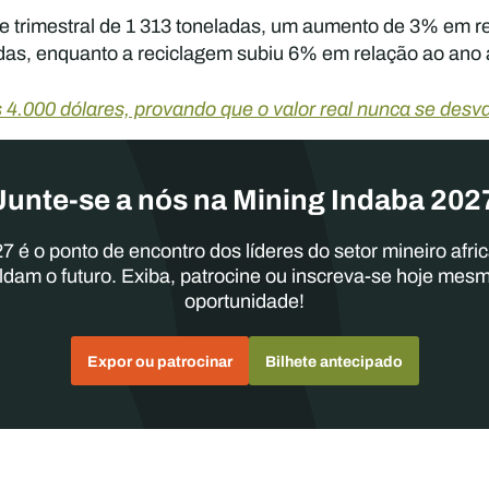
rde trimestral de 1 313 toneladas, um aumento de 3% em r
s, enquanto a reciclagem subiu 6% em relação ao ano an
 4.000 dólares, provando que o valor real nunca se desva
Junte-se a nós na Mining Indaba 202
7 é o ponto de encontro dos líderes do setor mineiro afri
ldam o futuro. Exiba, patrocine ou inscreva-se hoje mes
oportunidade!
Expor ou patrocinar
Bilhete antecipado