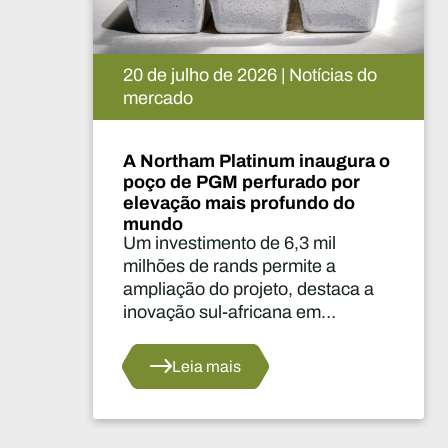
 do
15 de julho de 2026 | Notícias do
mercado
ra o
A De Beers suspende o projeto
r
Venetia. O que vai acontecer
agora?
A suspensão da produção durant
dois anos constitui uma das
a a
decisões mais significativas dos
últimos anos no que diz respeito
ança
ao abastecimento do setor.
tina
Leia mais