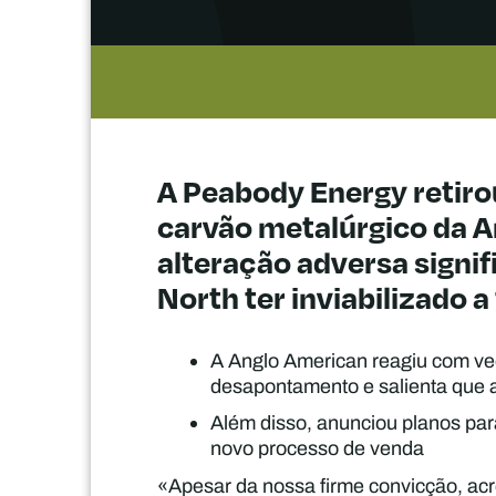
A Peabody Energy retirou
carvão metalúrgico da A
alteração adversa signi
North ter inviabilizado a
A Anglo American reagiu com v
desapontamento e salienta que a
Além disso, anunciou planos p
novo processo de venda
«Apesar da nossa firme convicção, acred