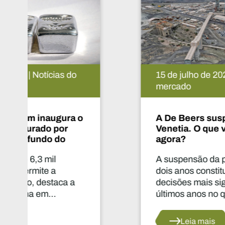
15 de julho de 2026 | Notícias do
mercado
A De Beers suspende o projeto
Venetia. O que vai acontecer
agora?
A suspensão da produção durante
dois anos constitui uma das
decisões mais significativas dos
últimos anos no que diz respeito
ao abastecimento do setor.
Leia mais