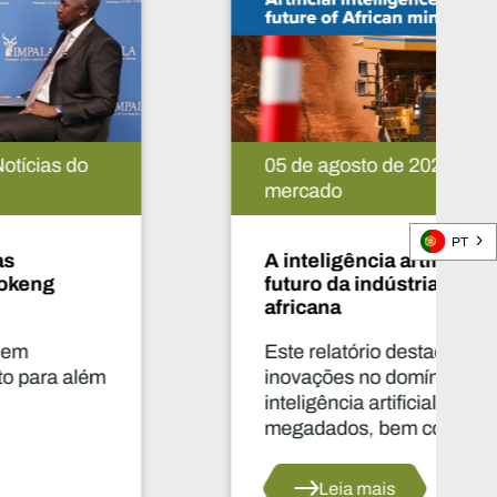
05 de agosto de 2026 | Notícias do
mercado
PT
A inteligência artificial e o
futuro da indústria mineira
africana
Este relatório destaca as
inovações no domínio da
inteligência artificial (IA) e dos
megadados, bem como as suas
aplicações no setor mineiro
africano.
Leia mais