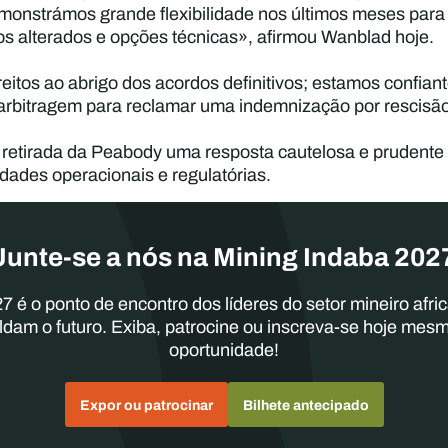
emonstrámos grande flexibilidade nos últimos meses para
os alterados e opções técnicas», afirmou Wanblad hoje.
itos ao abrigo dos acordos definitivos; estamos confiant
 arbitragem para reclamar uma indemnização por rescisã
a retirada da Peabody uma resposta cautelosa e prudente 
uldades operacionais e regulatórias.
Junte-se a nós na Mining Indaba 202
7 é o ponto de encontro dos líderes do setor mineiro afri
ldam o futuro. Exiba, patrocine ou inscreva-se hoje mes
oportunidade!
Expor ou patrocinar
Bilhete antecipado