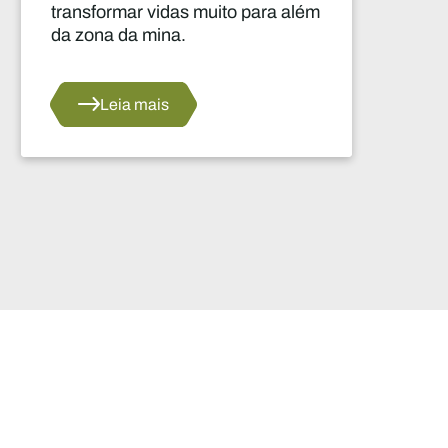
inovações no domínio da
inteligência artificial (IA) e dos
megadados, bem como as suas
aplicações no setor mineiro
africano.
Leia mais