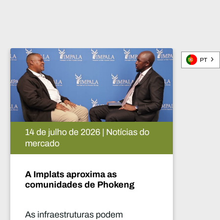
PT
05 de agosto de 2026 | Notícias do
mercado
A inteligência artificial e o
futuro da indústria mineira
africana
Este relatório destaca as