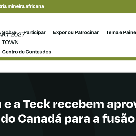
ria mineira africana
Sobre
Participar
Expor ou Patrocinar
Tema e Paine
Centro de Conteúdos
 e a Teck recebem apr
do Canadá para a fusão