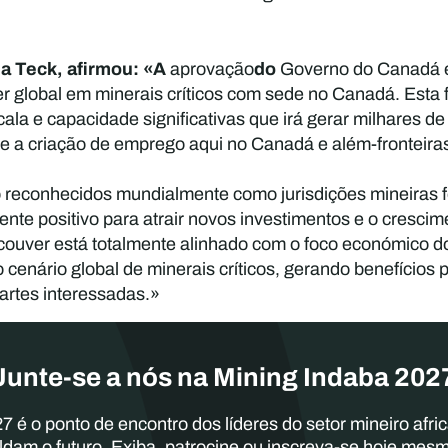
a Teck, afirmou: «A
do
aprovação
Governo do Canadá é
r global em minerais críticos com sede no Canadá. Esta 
la e capacidade significativas que irá gerar milhares d
e a criação de emprego aqui no Canadá e além-fronteira
reconhecidos mundialmente como jurisdições mineiras fo
ente positivo para atrair novos investimentos e o cresc
ouver está totalmente alinhado com o foco económico do
 cenário global de minerais críticos, gerando benefícios
partes interessadas.»
Junte-se a nós na Mining Indaba 202
7 é o ponto de encontro dos líderes do setor mineiro afri
ldam o futuro. Exiba, patrocine ou inscreva-se hoje mes