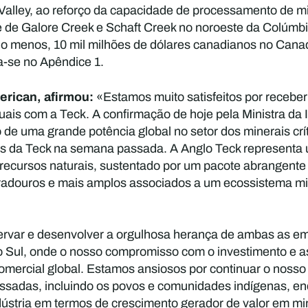
 Valley, ao reforço da capacidade de processamento de mi
 de Galore Creek e Schaft Creek no noroeste da Colúmbia
elo menos, 10 mil milhões de dólares canadianos no Can
-se no Apêndice 1.
rican, afirmou:
«Estamos muito satisfeitos por recebe
ais com a Teck. A confirmação de hoje pela Ministra da 
de uma grande potência global no setor dos minerais crí
s da Teck na semana passada. A Anglo Teck representa um
recursos naturais, sustentado por um pacote abrangent
radouros e mais amplos associados a um ecossistema mi
var e desenvolver a orgulhosa herança de ambas as emp
do Sul, onde o nosso compromisso com o investimento e a
omercial global. Estamos ansiosos por continuar o noss
eressadas, incluindo os povos e comunidades indígenas, e
ústria em termos de crescimento gerador de valor em min