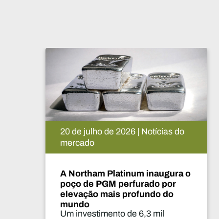
15 de julho de 2026 | Notícias do
mercado
o
A De Beers suspende o projeto
Venetia. O que vai acontecer
agora?
A suspensão da produção durante