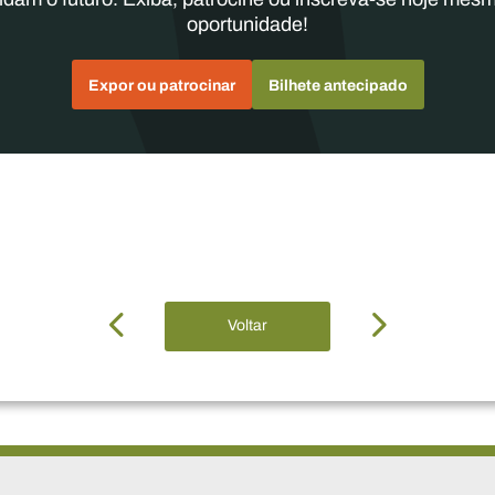
oportunidade!
Expor ou patrocinar
Bilhete antecipado
Voltar