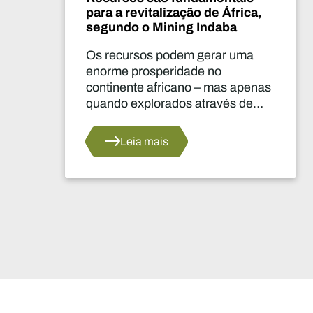
o de África,
medida que se inicia 
 Indaba
era na indústria mineir
 gerar uma
Mzila Mthenjane, diretor
de no
do Conselho de Minerais
 – mas apenas
do Sul, afirmou que os l
através de
setor mineiro africano e
as.
a falar a uma só voz par
impulsionar um crescim
Leia mais
transformador na indústr