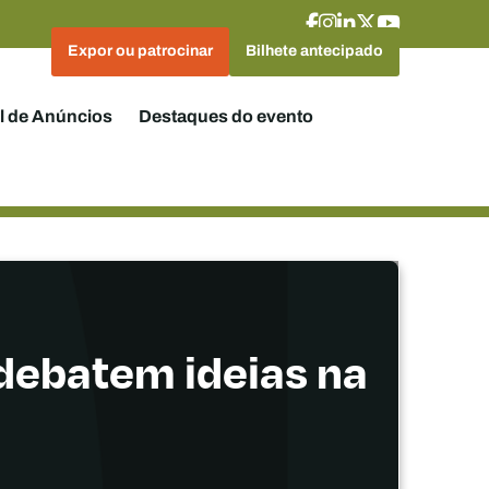
Expor ou patrocinar
Bilhete antecipado
l de Anúncios
Destaques do evento
 debatem ideias na