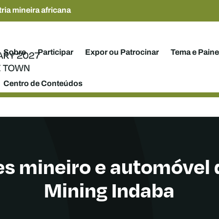
ria mineira africana
Sobre
Participar
Expor ou Patrocinar
Tema e Paine
Centro de Conteúdos
es mineiro e automóvel
Mining Indaba