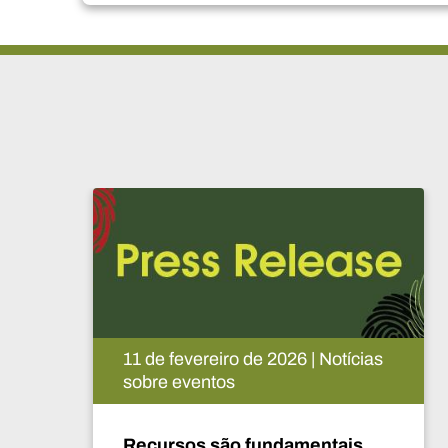
026 | Notícias
08 de fevereiro de 2026 |
sobre eventos
damentais
África fala a uma só vo