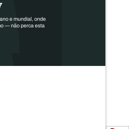
7
cano e mundial, onde
mo — não perca esta