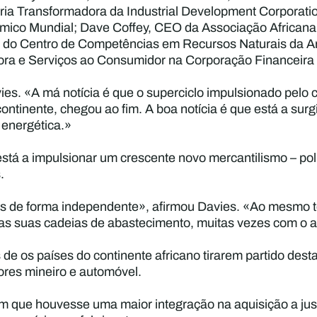
tria Transformadora da Industrial Development Corporatio
mico Mundial; Dave Coffey, CEO da Associação Africana 
al do Centro de Competências em Recursos Naturais da Arth
ora e Serviços ao Consumidor na Corporação Financeira 
ies. «A má notícia é que o superciclo impulsionado pelo 
continente, chegou ao fim. A boa notícia é que está a sur
o energética.»
está a impulsionar um crescente novo mercantilismo – po
.
is de forma independente», afirmou Davies. «Ao mesmo
 nas suas cadeias de abastecimento, muitas vezes com o 
e os países do continente africano tirarem partido desta
tores mineiro e automóvel.
m que houvesse uma maior integração na aquisição a jusa